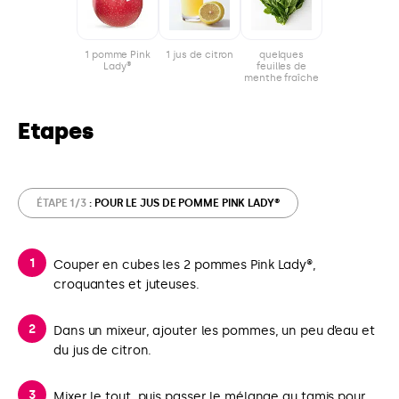
1 pomme Pink
1 jus de citron
quelques
Lady®
feuilles de
menthe fraîche
Etapes
ÉTAPE 1/3
: POUR LE JUS DE POMME PINK LADY®
Couper en cubes les 2 pommes Pink Lady®,
croquantes et juteuses.
Dans un mixeur, ajouter les pommes, un peu d’eau et
du jus de citron.
Mixer le tout, puis passer le mélange au tamis pour