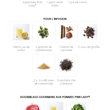
2 pommes Pink
1 petit verre
1 jus de citron
Lady®
d'eau
POUR L'INFUSION
1 demi jus de
4 graines de
1 bâton de
3 clou de girofle
citron
cardamome
cannelle
2 c. à café rase
3 sachets thé
de cassonade
classique
ASSEMBLAGE GOURMAND AUX POMMES PINK LADY®