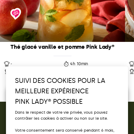
Thé glacé vanille et pomme Pink Lady®
-
4h 10min
-
4 parts
SUIVI DES COOKIES POUR LA
MEILLEURE EXPÉRIENCE
Écoutez la sélection Pink Lady®
PINK LADY® POSSIBLE
Découvrez vos playlists Pink Lady® et
tentez de
gagner
un moment en festival !
Dans le respect de votre vie privée, vous pouvez
Pink Party
contrôler les cookies à activer ou non sur le site.
CONTACT
Votre consentement sera conservé pendant 6 mois,
ACCÈS