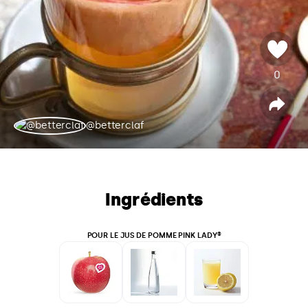
0
v
o
t
P
a
r
@betterclaf
e
t
a
g
e
r
Ingrédients
POUR LE JUS DE POMME PINK LADY®