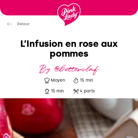
Passer
au
contenu
Retour
L’Infusion en rose aux
pommes
By @betterclaf
Moyen
15 min
15 min
4 parts