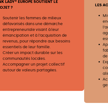
NK LADY® EUROPE SOUTIENT LE
LES A
OJET ?
Mi
Soutenir les femmes de milieux
en
défavorisés dans une démarche
l’
entrepreneuriale visant à leur
ag
émancipation et à l’acquisition de
es
revenus, pour répondre aux besoins
Ap
essentiels de leur famille.
fa
Créer un impact durable sur les
de
communautés locales.
Ex
Accompagner un projet collectif
co
autour de valeurs partagées.
al
Ac
ge