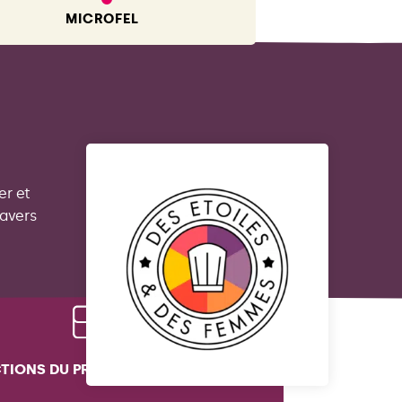
MICROFEL
er et
ravers
CTIONS DU PROGRAMME