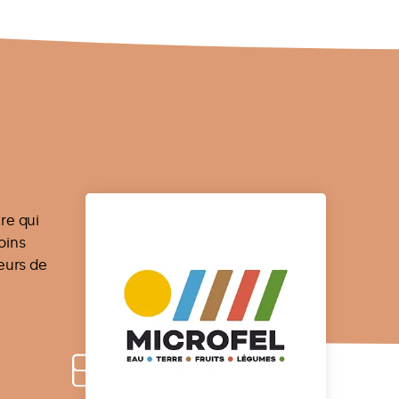
re qui
oins
eurs de