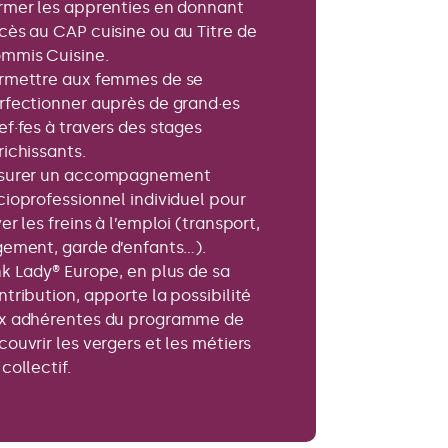
rmer les apprenties en donnant
cès au CAP cuisine ou au Titre de
mmis Cuisine.
rmettre aux femmes de se
rfectionner auprès de grand·es
ef·fes à travers des stages
richissants.
surer un accompagnement
cioprofessionnel individuel pour
er les freins à l’emploi (transport,
gement, garde d’enfants…).
nk Lady® Europe, en plus de sa
ntribution, apporte la possibilité
x adhérentes du programme de
couvrir les vergers et les métiers
collectif.