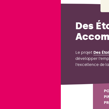
Des Ét
Accomp
Le projet
Des Éto
développer l’empl
l’excellence de l
PO
PI
PR