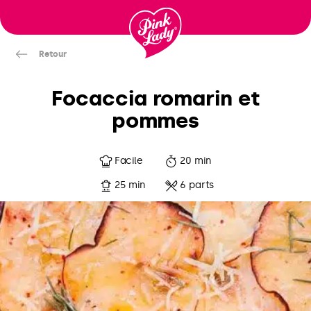
Passer
au
contenu
Retour
Focaccia romarin et
pommes
Facile
20 min
25 min
6 parts