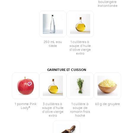
boulangère
instantanée
250 mL eau
1 cuillères à
tiède
soupe d'huile
d'olive vierge
extra
GARNITURE ET CUISSON
1 pomme Pink
3 cuillères à
1 cuillère à
60 g de gruyère
Lady®
soupe d'huile
soupe de
d'olive vierge
romarin frais
extra
haché