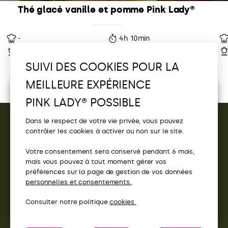
Thé glacé vanille et pomme Pink Lady®
-
4h 10min
-
4 parts
SUIVI DES COOKIES POUR LA
MEILLEURE EXPÉRIENCE
Écoutez la sélection Pink Lady®
PINK LADY® POSSIBLE
Découvrez vos playlists Pink Lady® et
tentez de
gagner
un moment en festival !
Dans le respect de votre vie privée, vous pouvez
Pink Party
contrôler les cookies à activer ou non sur le site.
CONTACT
Votre consentement sera conservé pendant 6 mois,
ACCÈS
mais vous pouvez à tout moment gérer vos
préférences sur la page de gestion de vos données
SITES PINK LADY®
personnelles et consentements.
Scrollez pour découvrir
Consulter notre politique
cookies.