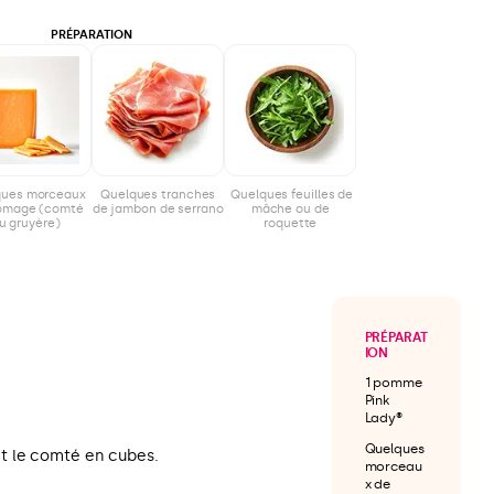
PRÉPARATION
ques morceaux
Quelques tranches
Quelques feuilles de
romage (comté
de jambon de serrano
mâche ou de
u gruyère)
roquette
PRÉPARAT
ION
1 pomme
Pink
Lady®
Quelques
t le comté en cubes.
morceau
x de