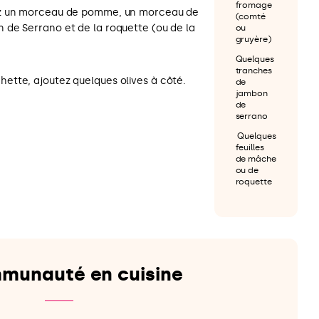
fromage
ez un morceau de pomme, un morceau de
(comté
de Serrano et de la roquette (ou de la
ou
gruyère)
Quelques
tranches
tte, ajoutez quelques olives à côté.
de
jambon
de
serrano
Quelques
feuilles
de mâche
ou de
roquette
munauté en cuisine