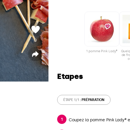
0
v
o
1 pomme Pink Lady®
Quel
t
de f
P
o
a
e
r
t
a
g
Etapes
e
r
ÉTAPE 1/1
: PRÉPARATION
Coupez la pomme Pink Lady® e