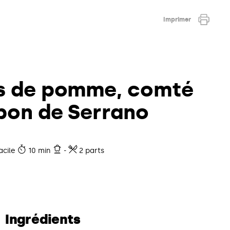
Imprimer
s de pomme, comté
bon de Serrano
acile
10 min
-
2 parts
Ingrédients