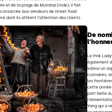
ire et de la plage de Mumbai (Inde), il fait
e consacrée aux vendeurs de street food
re dont ils attirent l’attention des clients.
De nom
l’honne
Le Pink Lady
également d
valeur un as
culinaires, 
les frontière
cette année 
part belle a
l’alimentati
Yang qui a r