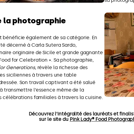
sa photogra
e la photographie
 bénéficie également de sa catégorie. En
 été décerné à Carla Sutera Sardo,
aire originaire de Sicile et grande gagnante
 Food for Celebration ». Sa photographie,
for Generations
, révèle la richesse des
res siciliennes à travers une table
essée. Son travail captivant a été salué
 à transmettre l’essence même de la
s célébrations familiales à travers la cuisine.
Découvrez l’intégralité des lauréats et finalis
sur le site du
Pink Lady® Food Photograph