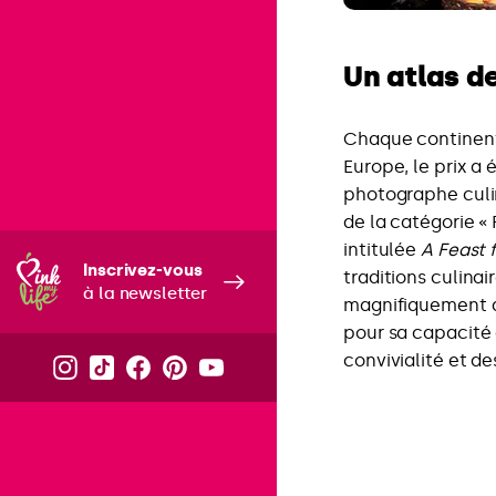
Un atlas d
Chaque continent
Europe, le prix a
photographe culin
de la catégorie «
intitulée
A Feast 
Inscrivez-vous
traditions culinai
à la newsletter
magnifiquement dr
pour sa capacité
convivialité et de