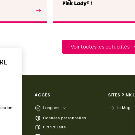
Pink Lady® !
Lire l'article
Voir toutes les actualités
RE
ACCÈS
SITES PINK
s
gestion
Langues
Le Mag
s
Données personnelles
Plan du site