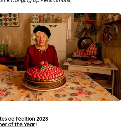
phie
Hanging Up Persimmons
.
tes de l’édition 2023
er of the Year
!