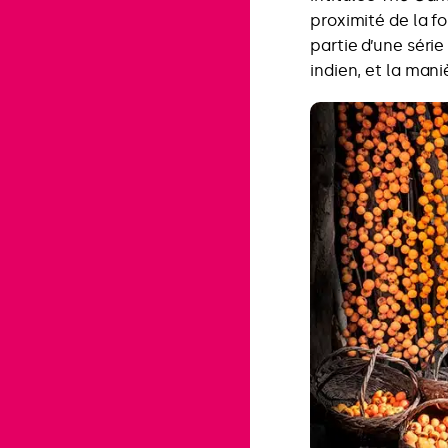
proximité de la fo
partie d’une séri
indien, et la maniè