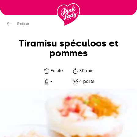
Passer
au
contenu
Retour
Tiramisu spéculoos et
pommes
Facile
30 min
-
4 parts