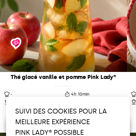
Thé glacé vanille et pomme Pink Lady®
-
4h 10min
-
4 parts
SUIVI DES COOKIES POUR LA
MEILLEURE EXPÉRIENCE
Écoutez la sélection Pink Lady®
PINK LADY® POSSIBLE
Découvrez vos playlists Pink Lady® et
tentez de