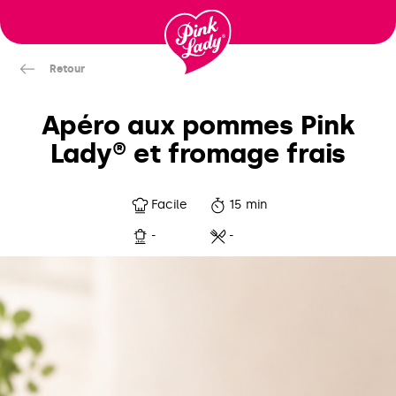
Passer
au
contenu
Retour
Apéro aux pommes Pink
Lady® et fromage frais
Facile
15 min
-
-