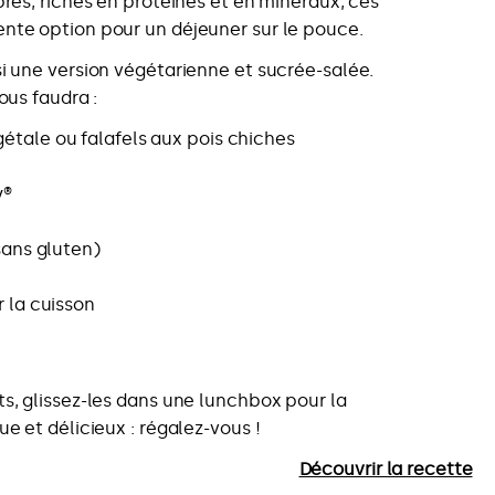
brés, riches en protéines et en minéraux, ces
nte option pour un déjeuner sur le pouce.
si une version végétarienne et sucrée-salée.
ous faudra :
tale ou falafels aux pois chiches
y®
sans gluten)
r la cuisson
ts, glissez-les dans une lunchbox pour la
ue et délicieux : régalez-vous !
Découvrir la recette