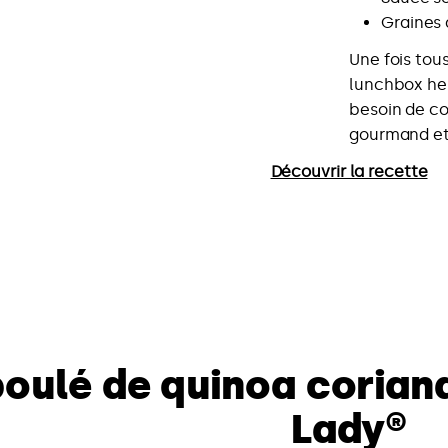
Graines 
Une fois tou
lunchbox her
besoin de co
gourmand et 
Découvrir la recette
boulé de quinoa corian
Lady®