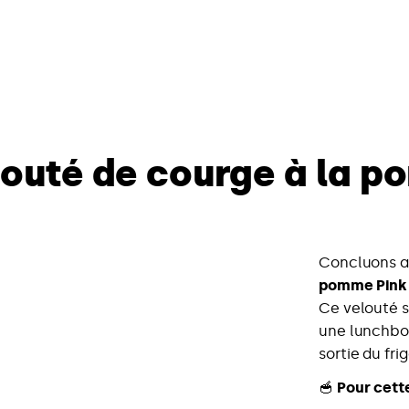
louté de courge à la p
Concluons av
pomme Pink
Ce velouté s
une lunchbox
sortie du fr
🥣
Pour cette