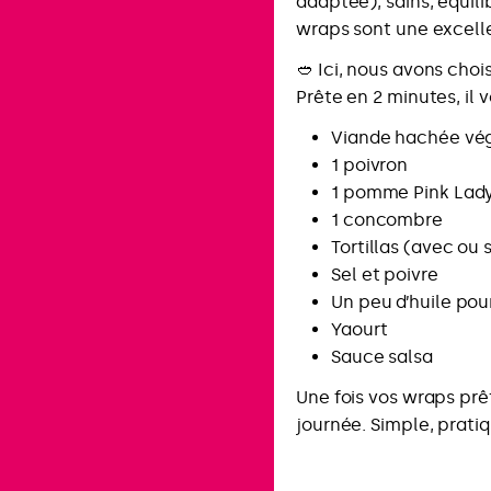
adaptée), sains, équili
wraps sont une excelle
🥙 Ici, nous avons choi
Prête en 2 minutes, il v
Viande hachée végé
1 poivron
1 pomme Pink Lad
1 concombre
Tortillas (avec ou 
Sel et poivre
Un peu d’huile pou
Yaourt
Sauce salsa
Une fois vos wraps prê
journée. Simple, pratiq