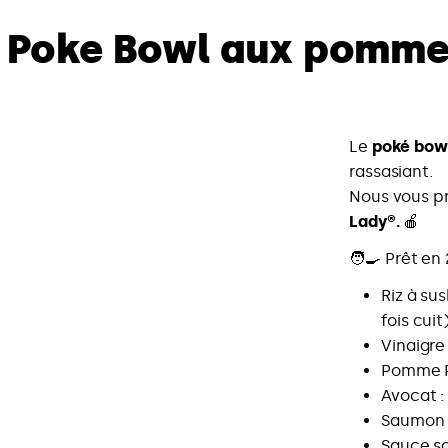
Poke Bowl aux pomme
Le
poké bow
rassasiant.
Nous vous pr
Lady®.
🍎
🧑‍🍳 Prêt en
Riz à sus
fois cuit
Vinaigre 
Pomme P
Avocat :
Saumon c
Sauce so