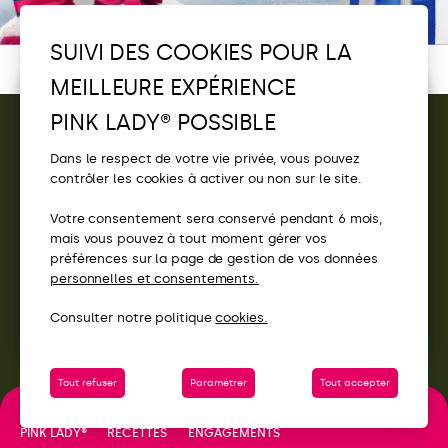
SUIVI DES COOKIES POUR LA
Le jeu est terminé.
MEILLEURE EXPÉRIENCE
Écoutez la sélection Pink Lady®
PINK LADY® POSSIBLE
Découvrez vos playlists Pink Lady® et
tentez de
gagner
un moment en festival !
CONTACT
Dans le respect de votre vie privée, vous pouvez
Pink Party
contrôler les cookies à activer ou non sur le site.
ACCÈS
Votre consentement sera conservé pendant 6 mois,
SITES PINK LADY®
mais vous pouvez à tout moment gérer vos
préférences sur la page de gestion de vos données
personnelles et consentements.
Consulter notre politique
cookies.
Tout refuser
Paramétrer
Tout accepter
ENGAGEMENTS
PINK LADY®
RECETTES