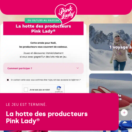
Passer
au
contenu
LE JEU EST TERMINÉ.
La hotte des producteurs
Pink Lady®