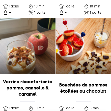
Facile
10 min
Facile
10 min
–
1 parts
–
1 parts
Verrine réconfortante
Bouchées de pommes
pomme, cannelle &
étoilées au chocolat
caramel
Facile
10 min
Facile
5 min