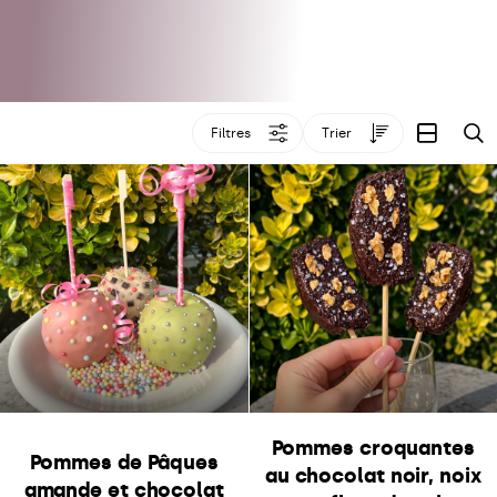
Filtres
Trier
R
Pommes croquantes
Pommes de Pâques
au chocolat noir, noix
amande et chocolat