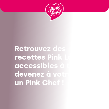
Passer
au
contenu
Retrouvez des
recettes Pink Lady®
accessibles à tous, et
devenez à votre tour
un Pink Chef !