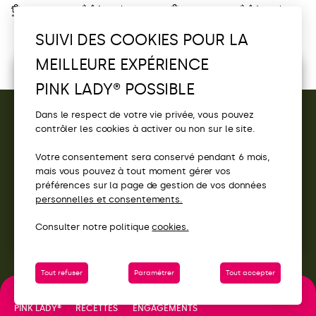
–
1 parts
–
1 parts
SUIVI DES COOKIES POUR LA
1
2
3
4
5
…
32
MEILLEURE EXPÉRIENCE
Écoutez la sélection Pink Lady®
PINK LADY® POSSIBLE
Découvrez vos playlists Pink Lady® et
tentez de
gagner
un moment en festival !
Dans le respect de votre vie privée, vous pouvez
Pink Party
contrôler les cookies à activer ou non sur le site.
CONTACT
Votre consentement sera conservé pendant 6 mois,
ACCÈS
mais vous pouvez à tout moment gérer vos
préférences sur la page de gestion de vos données
SITES PINK LADY®
personnelles et consentements.
Consulter notre politique
cookies.
Tout refuser
Paramétrer
Tout accepter
ENGAGEMENTS
PINK LADY®
RECETTES