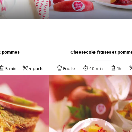
ux pommes
Cheesecake fraises et pomm
5 min
4 parts
Facile
40 min
1h