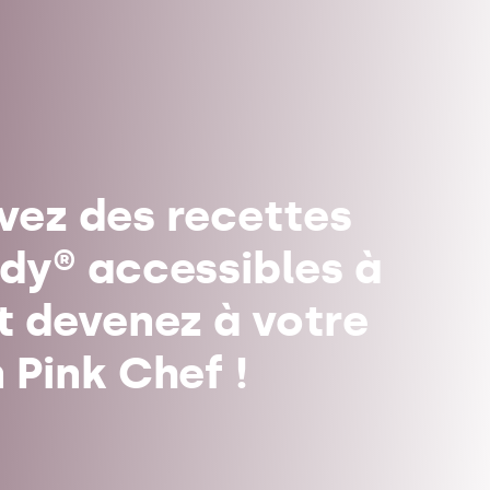
vez des recettes
ady® accessibles à
et devenez à votre
 Pink Chef !