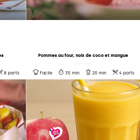
es
Pommes au four, noix de coco et mangue
8 parts
Facile
35 min
20 min
4 parts