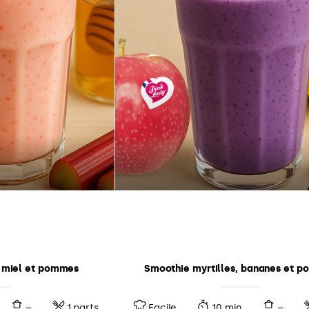
 miel et pommes
Smoothie myrtilles, bananes et 
–
1 parts
Facile
10 min
–