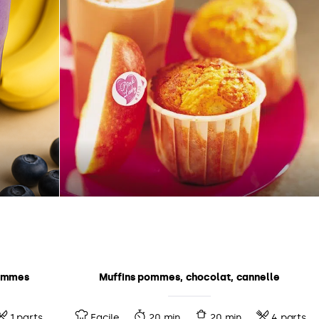
pommes
Muffins pommes, chocolat, cannelle
1 parts
Facile
20 min
20 min
4 parts