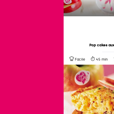
Pop cakes a
Facile
45 min