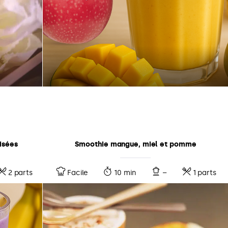
isées
Smoothie mangue, miel et pomme
2 parts
Facile
10 min
–
1 parts