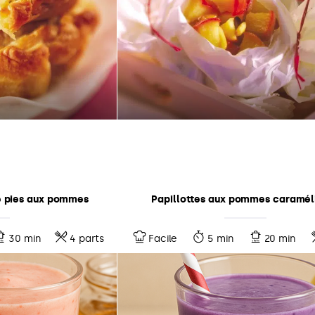
e pies aux pommes
Papillottes aux pommes caramél
30 min
4 parts
Facile
5 min
20 min