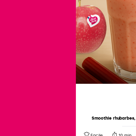
Smoothie rhubarbes,
Facile
10 min