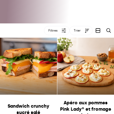
Filtres
Trier
R
Apéro aux pommes
Sandwich crunchy
Pink Lady® et fromage
sucré salé