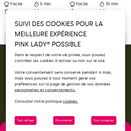
Facile
5 min
Facile
10 min
–
–
–
–
SUIVI DES COOKIES POUR LA
1
2
3
4
…
32
MEILLEURE EXPÉRIENCE
Écoutez la sélection Pink Lady®
PINK LADY® POSSIBLE
Découvrez vos playlists Pink Lady® et
tentez de
gagner
un moment en festival !
Dans le respect de votre vie privée, vous pouvez
Pink Party
contrôler les cookies à activer ou non sur le site.
CONTACT
Votre consentement sera conservé pendant 6 mois,
ACCÈS
mais vous pouvez à tout moment gérer vos
préférences sur la page de gestion de vos données
SITES PINK LADY®
personnelles et consentements.
Consulter notre politique
cookies.
Tout refuser
Paramétrer
Tout accepter