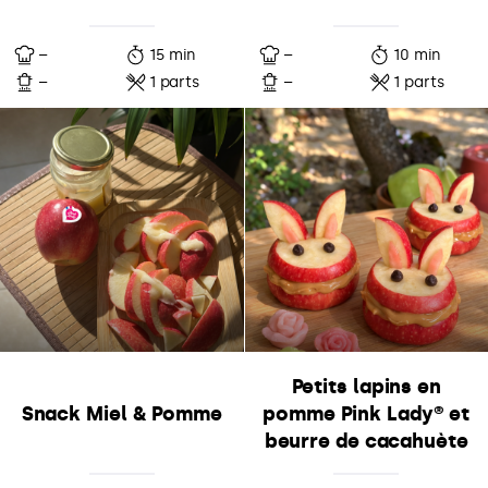
–
15 min
–
10 min
–
1 parts
–
1 parts
Petits lapins en
Snack Miel & Pomme
pomme Pink Lady® et
beurre de cacahuète