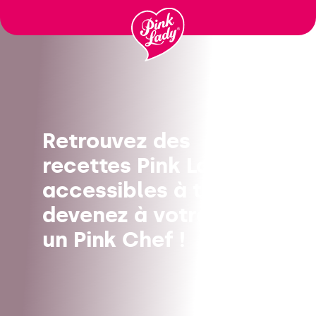
Passer
au
contenu
Retrouvez des
recettes Pink Lady®
accessibles à tous, et
devenez à votre tour
un Pink Chef !